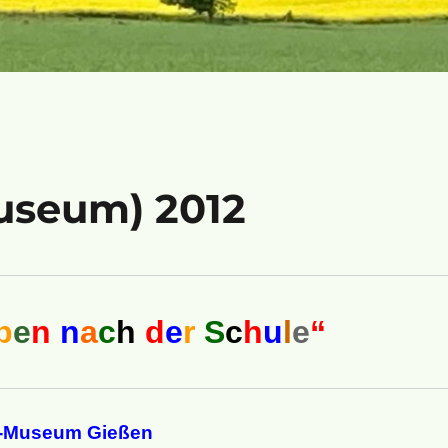
useum) 2012
b
e
n
n
a
c
h
d
e
r
S
c
h
u
l
e
“
g-Museum Gießen