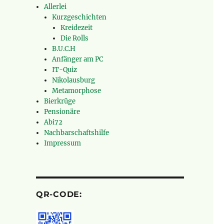
Allerlei
Kurzgeschichten
Kreidezeit
Die Rolls
B.U.C.H
Anfänger am PC
IT-Quiz
Nikolausburg
Metamorphose
Bierkrüge
Pensionäre
Abi72
Nachbarschaftshilfe
Impressum
QR-CODE: