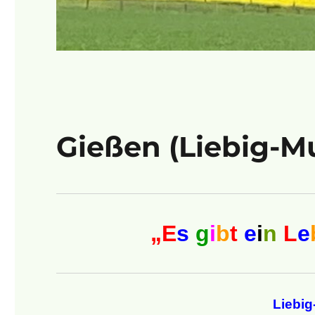
Gießen (Liebig-M
„E
s
g
i
b
t
e
i
n
L
e
Liebi