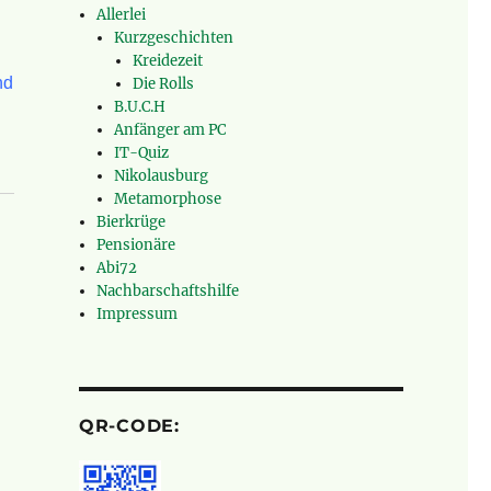
Allerlei
Kurzgeschichten
Kreidezeit
nd
Die Rolls
B.U.C.H
Anfänger am PC
IT-Quiz
Nikolausburg
Metamorphose
Bierkrüge
Pensionäre
Abi72
Nachbarschaftshilfe
Impressum
QR-CODE: