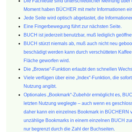
Die Fachleute sind unterschiedlicher Meinung über 
Moment haben BÜCHER
mit mehr Informationen ei
Jede Seite wird optisch abgetastet, die Informatio
Eine Fingerbewegung führt zur nächsten Seite.
BUCH ist jederzeit benutzbar, muß lediglich geöffne
BUCH stürzt niemals ab, muß auch nicht neu gebo
beschädigt werden kann durch
verschütteten Kaffe
Fläche geworfen wird.
Die
„Browse“-Funktion erlaubt den schnellen Wechs
Viele verfügen über eine „Index“-Funktion, die sofort
Nutzung angibt.
Optionales „Bookmark“-Zubehör ermöglicht es, BU
letzten Nutzung
weglegte – auch wenn es geschlos
daher kann ein
einzelnes Bookmark in BÜCHERN ve
unzählige Bookmarks in einem einzelnen BUCH
zu
nur
begrenzt durch die Zahl der Buchseiten.