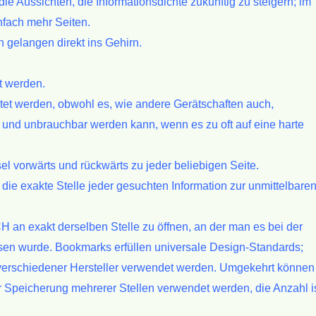
die Aussichten,
die Informationsdichte zukünftig zu steigern; im
nfach mehr Seiten.
nen gelangen
direkt ins Gehirn.
t werden.
otet werden, obwohl
es, wie andere Gerätschaften auch,
e und unbrauchbar werden kann, wenn es zu oft auf
eine harte
el vorwärts und
rückwärts zu jeder beliebigen Seite.
 die exakte
Stelle jeder gesuchten Information zur unmittelbare
CH an exakt
derselben Stelle zu öffnen, an der man es bei der
sen wurde.
Bookmarks erfüllen universale Design-Standards;
rschiedener Hersteller verwendet
werden. Umgekehrt können
r Speicherung mehrerer Stellen verwendet werden, die Anzahl i